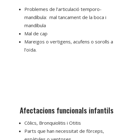
Problemes de l’articulació temporo-
mandíbula: mal tancament de la boca i
mandíbula
Mal de cap
Mareigos o vertigens, acufens o sorolls a
l’oïda.
Afectacions funcionals infantils
Còlics, Bronquiolitis i Otitis
Parts que han necessitat de fòrceps,
espàtules o ventoses